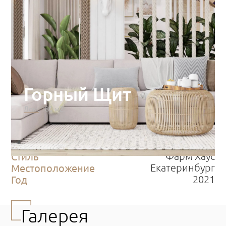
Горный Щит
Дом, 180 м2
Категория
Концептуальный проект
Тип
Дом
Площадь
180 м2
Стиль
Фарм Хаус
Местоположение
Екатеринбург
Год
2021
Галерея