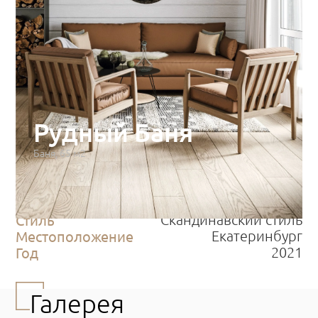
Рудный Баня
Баня, 65 м2
Категория
Концептуальный проект
Тип
Баня
Площадь
65 м2
Стиль
Скандинавский стиль
Местоположение
Екатеринбург
Год
2021
Галерея