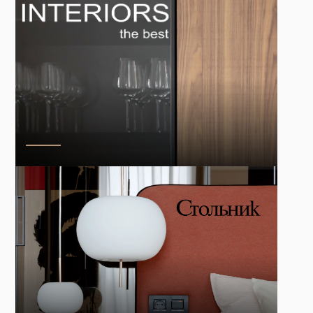
✔️диван Saba, жур стол Potocco 1,2 млн. ₽
✔️камень на столешницу и остров Dekton 500 т.₽
✔️краски и штукатурки @derufa_topcoat_boutique 347 т. ₽
✔️портьеры @dartek.ru 530 т. ₽
✔️двери и перегородки Rimadesio @tremarca 1,8 млн. ₽
✔️кровать, пуф, матрас @one_mebe 240 т. ₽
⠀
✔️обои, постеры печать на заказ @hameleon.studio 24 т. ₽
✔️стеклянная перегородка в душ @amigrupp_ekb 20 т. ₽
✔️раковина каменная 35 т. ₽
✔️зеркало на заказ 18 т. ₽
✔️мебель @derebas_wood 1,6 млн. ₽
✔️фартук стеклянный 135 т. ₽
✔️вентиляция 450 т. ₽
✔️потолки реечные, подоконники 461 т. ₽
⠀