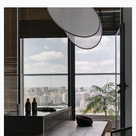
Интересным акцентом гостевого пространства стала
декоративная штукатурка, которая была нанесена
по трафарету «Микки-Маусы».
Хотелось сделать квартиру, которая выглядела бы так же
респектабельно, как сам жилой комплекс, но при этом
добавить в обстановку какой-то фан, чтобы было видно, что
здесь живут молодые, свободные люди.
Идею подсказала поездка в Москву, на выставку,
посвященную 90-летию официального талисмана студии
Уолта Диснея, мышонка Микки-Мауса. К юбилею
неунывающего Микки ведущие дизайнеры мира
подготовили подарок: Марсель Вандерс и Арик Леви создали
скульптурные изображения мышонка в фарфоре и камне, а
Келли Хоппен поселила его на обоях, коврах и постельном