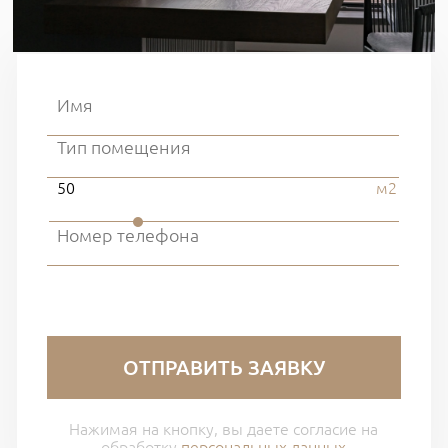
белье.
Мы подумали, что это прекрасный образ: Микки-Маус,
который вошел в мир взрослых, не теряя своего детского
обаяния. Ему уже девяносто, но он вечно молод. Перенести
эту мысль в интерьер нам помогла декоративная штукатурка
Derufa, на которую по трафарету перевели узнаваемый
50
м2
силуэт. Стенка с Микки-Маусами между кухней и гостиной
задала тон всему интерьеру: уши Микки, что называется,
видны повсюду и почти буквально повторяются в форме
светильников.
Тему свободного творчества поддерживают произведения
молодого екатеринбургского художника Ромы Бантика,
ОТПРАВИТЬ ЗАЯВКУ
которые есть во всех помещениях квартиры. Это не просто
абстракции, как может показаться: художник увлекается
Нажимая на кнопку, вы даете согласие на
обработку
персональных данных