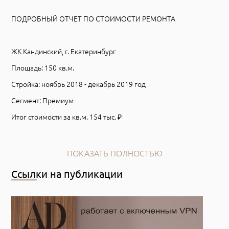
ПОДРОБНЫЙ ОТЧЕТ ПО СТОИМОСТИ РЕМОНТА
⠀
ЖК Кандинский, г. Екатеринбург
Площадь: 150 кв.м.
Стройка: ноябрь 2018 - декабрь 2019 год
Сегмент: Премиум
Итог стоимости за кв.м. 154 тыс. ₽
⠀
Итак, давайте посмотрим по пунктам что сколько стоит, не
ПОКАЗАТЬ ПОЛНОСТЬЮ
забывайте учитывать год реализации - 2019г.
Ссылки на публикации
✔️работа строительной бригады 2,8 млн. ₽
✔️черновые материалы 700 т. ₽
✔️паркет @magestikfloor_ekb 920 т. ₽