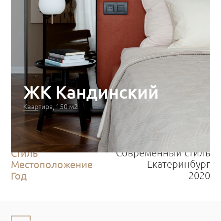
ЖК Кандинский
Квартира, 150 м2
Категория
Реализованный проект
Тип
Квартира
Площадь
150 м2
Стиль
Современный стиль
Местоположение
Екатеринбург
Год
2020